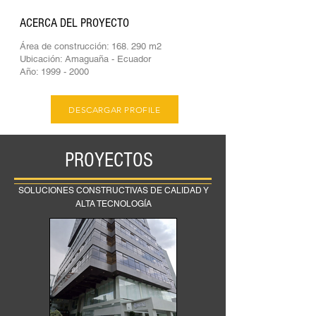
ACERCA DEL PROYECTO
Área de construcción: 168. 290 m2
Ubicación: Amaguaña - Ecuador
Año:
1999 - 2000
DESCARGAR PROFILE
PROYECTOS
SOLUCIONES CONSTRUCTIVAS DE CALIDAD Y
ALTA TECNOLOGÍA